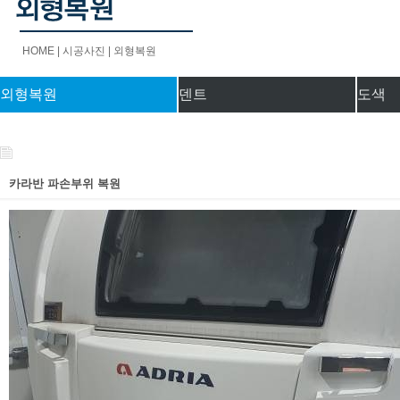
HOME | 시공사진
| 외형복원
외형복원
덴트
도색
카라반 파손부위 복원