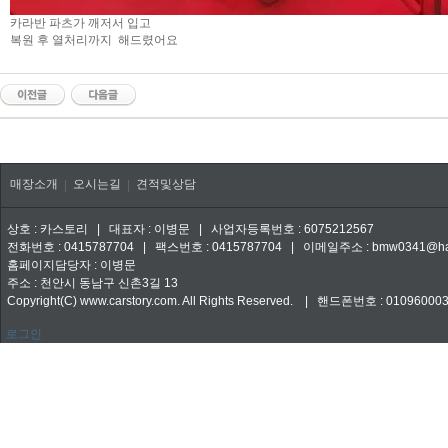
카라반 파츠가 깨저서 입고
복원 후 열처리까지 해드렸어요
매장소개
오시는길
견적및상담
|
|
상호 : 카스토리 | 대표자 : 이병문 | 사업자등록번호 : 6075212567
전화번호 : 0415787704 | 팩스번호 : 0415787704 | 이메일주소 : bmw0341@han
홈페이지담당자 : 이병문
주소 : 천안시 동남구 신촌3길 13
Copyright(C) www.carstory.com. All Rights Reserved. | 핸드폰번호 : 01096000
로그인