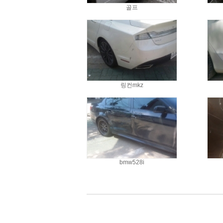
골프
링컨mkz
bmw528i