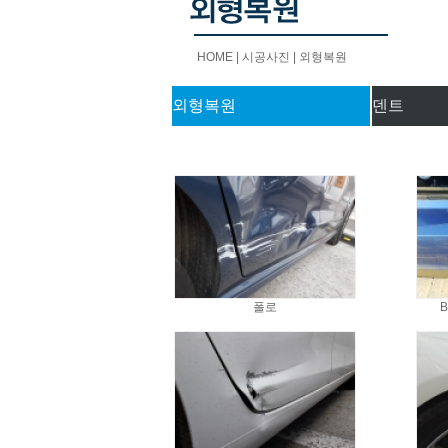
HOME | 시공사진
| 외형복원
외형복원
덴트
폴로
B