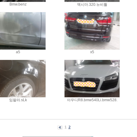
Bmw.benz
맥시마.320.뉴비틀
a5
x5
임팔라.sLk
아우디R8.bmw540Li.bmw528.
1
2