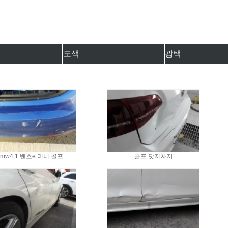
도색
광택
mw4.1.밴츠e.미니.골프.
골프.닷지차저